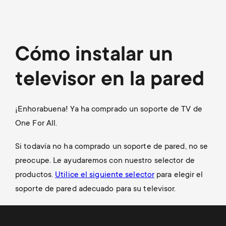
Gestión de cables
n
o
a
n
r
Cómo instalar un
d
y
televisor en la pared
a
p
r
¡Enhorabuena! Ya ha comprado un soporte de TV de
r
One For All.
y
o
Si todavía no ha comprado un soporte de pared, no se
s
preocupe. Le ayudaremos con nuestro selector de
d
productos.
Utilice el siguiente selector
para elegir el
u
u
soporte de pared adecuado para su televisor.
p
c