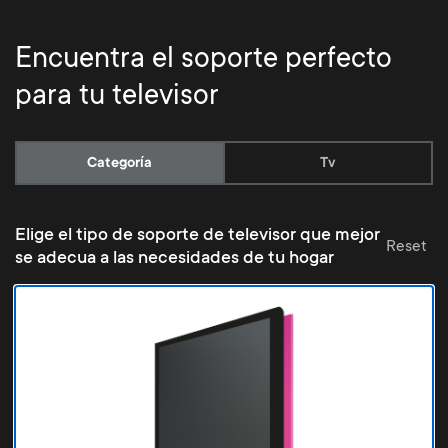
p
t
o
Encuentra el soporte perfecto
s
para tu televisor
r
m
t
Current:
Categoría
Tv
e
m
n
Elige el tipo de soporte de televisor que mejor
e
Reset
se adecua a las necesidades de tu hogar
u
n
u