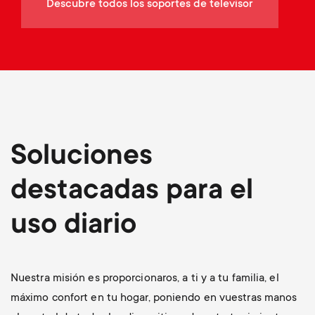
p
Descubre todos los soportes de televisor
t
o
s
r
m
t
e
m
Soluciones
n
e
destacadas para el
u
n
uso diario
u
Nuestra misión es proporcionaros, a ti y a tu familia, el
máximo confort en tu hogar, poniendo en vuestras manos