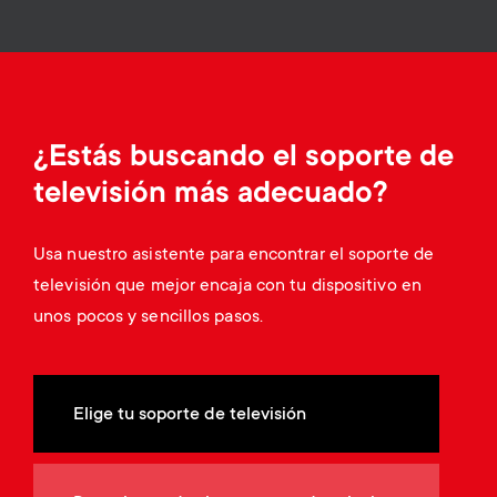
Gestión de cables
n
o
a
n
r
d
y
¿Estás buscando el soporte de
a
televisión más adecuado?
p
r
r
Usa nuestro asistente para encontrar el soporte de
y
televisión que mejor encaja con tu dispositivo en
o
unos pocos y sencillos pasos.
s
d
u
u
Elige tu soporte de televisión
p
c