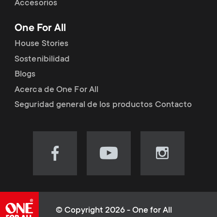
Accesorios
One For All
House Stories
Sostenibilidad
Blogs
Acerca de One For All
Seguridad general de los productos Contacto
Visit
Visit
Visit
our
our
our
Facebook
YouTube
Instagram
page
channel
page
(opens
(opens
(opens
© Copyright 2026 - One for All