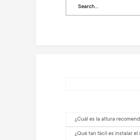
Gaming
Search
through
our
knowledge
base
¿Cuál es la altura recomen
¿Qué tan fácil es instalar e