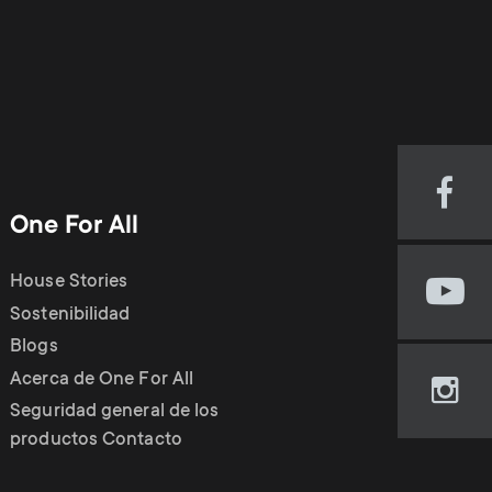
Visi
One For All
our
Fac
pag
House Stories
Visi
(op
Sostenibilidad
our
in
Blogs
You
new
cha
Acerca de One For All
tab)
Visi
(op
Seguridad general de los
our
in
productos Contacto
Ins
new
pag
tab)