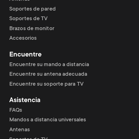
p
t
Soportes de pared
o
Soportes de TV
s
Brazos de monitor
r
m
Accesorios
t
e
Encuentre
m
Encuentre su mando a distancia
n
Encuentre su antena adecuada
e
u
Encuentre su soporte para TV
n
Asistencia
u
FAQs
Mandos a distancia universales
Antenas