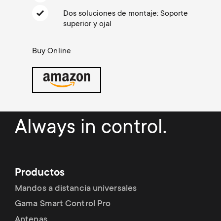
Gestión de cables
n
o
Dos soluciones de montaje: Soporte
a
superior y ojal
n
r
Buy Online
d
y
a
p
r
r
Always in control.
y
o
s
d
Productos
u
u
Mandos a distancia universales
p
Gama Smart Control Pro
c
Antenas