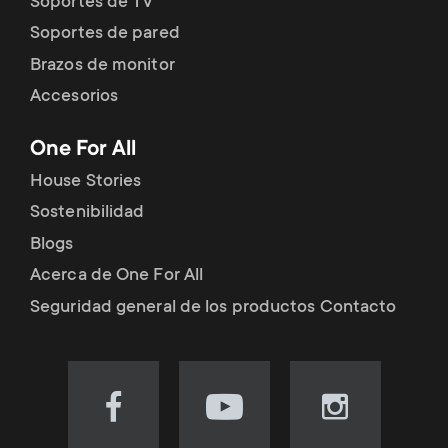
Soportes de TV
Soportes de pared
Brazos de monitor
Accesorios
One For All
House Stories
Sostenibilidad
Blogs
Acerca de One For All
Seguridad general de los productos Contacto
Visit
Visit
Visit
our
our
our