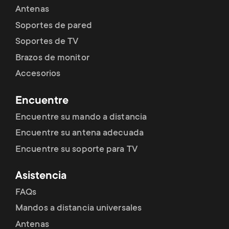
p
Antenas
t
o
Soportes de pared
s
Soportes de TV
r
Brazos de monitor
m
Accesorios
t
e
Encuentre
m
n
Encuentre su mando a distancia
e
Encuentre su antena adecuada
u
Encuentre su soporte para TV
n
Asistencia
u
FAQs
Mandos a distancia universales
Antenas