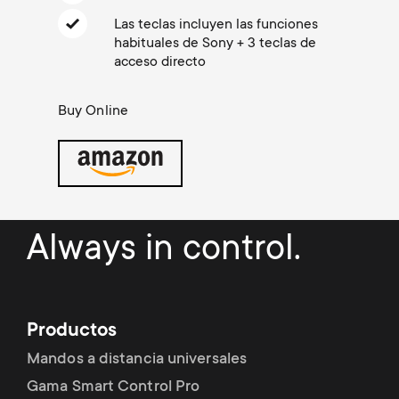
Gestión de cables
n
o
Las teclas incluyen las funciones
a
habituales de Sony + 3 teclas de
n
acceso directo
r
d
Buy Online
y
a
p
r
r
y
Always in control.
o
s
d
u
Productos
u
p
Mandos a distancia universales
c
Gama Smart Control Pro