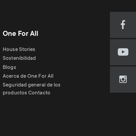
o
p
d
p
Visi
u
One For All
our
o
Fac
c
pag
House Stories
r
Visi
(op
Sostenibilidad
our
in
t
Blogs
t
You
new
cha
Acerca de One For All
tab)
Visi
s
(op
Seguridad general de los
m
our
in
productos Contacto
Ins
new
m
e
pag
tab)
(op
e
in
n
new
tab)