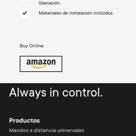
Gestión de cables
n
o
liberación
a
Materiales de instalación incluidos
n
r
d
y
Buy Online
a
p
r
r
y
o
Always in control.
s
d
u
u
Productos
p
c
Mandos a distancia universales