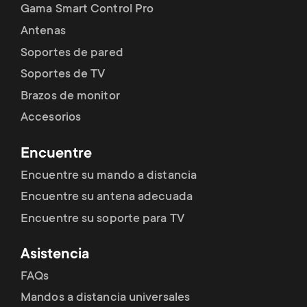
p
Gama Smart Control Pro
t
Antenas
o
s
Soportes de pared
r
Soportes de TV
m
Brazos de monitor
t
e
Accesorios
m
n
Encuentre
e
Encuentre su mando a distancia
u
Encuentre su antena adecuada
n
Encuentre su soporte para TV
u
Asistencia
FAQs
Mandos a distancia universales