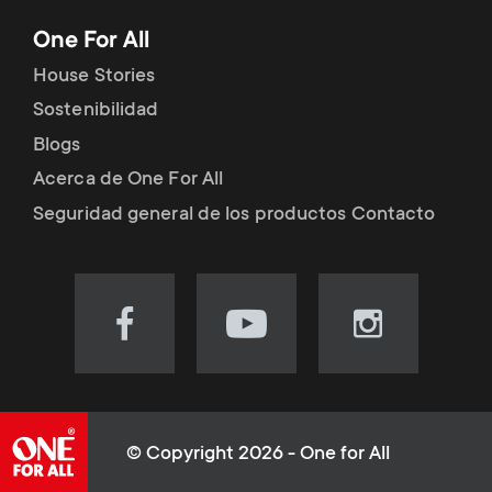
10 años de garantía
One For All
House Stories
Sostenibilidad
Blogs
Acerca de One For All
Seguridad general de los productos Contacto
Visit
Visit
Visit
our
our
our
Facebook
YouTube
Instagram
page
channel
page
(opens
(opens
(opens
© Copyright 2026 - One for All
in
in
in