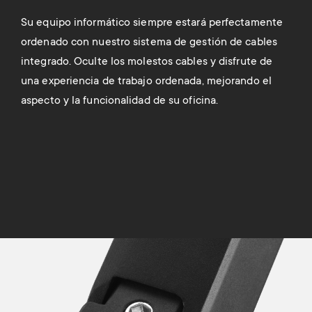
Su equipo informático siempre estará perfectamente
Inst
ordenado con nuestro sistema de gestión de cables
nues
ravés
integrado. Oculte los molestos cables y disfrute de
mate
e
una experiencia de trabajo ordenada, mejorando el
Disf
la
aspecto y la funcionalidad de su oficina.
para
e
nto
eso.
Image