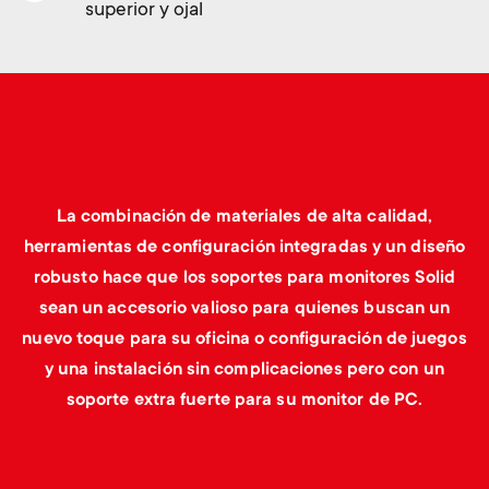
p
superior y ojal
t
o
s
r
m
t
e
m
La combinación de materiales de alta calidad,
n
herramientas de configuración integradas y un diseño
e
robusto hace que los soportes para monitores Solid
u
sean un accesorio valioso para quienes buscan un
n
nuevo toque para su oficina o configuración de juegos
y una instalación sin complicaciones pero con un
u
soporte extra fuerte para su monitor de PC.