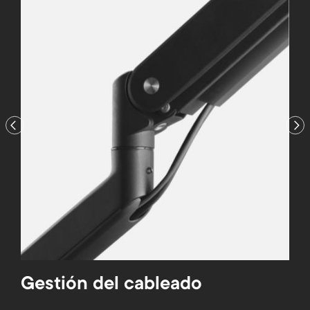
Previous
Nex
co
Gestión del cableado
Fá