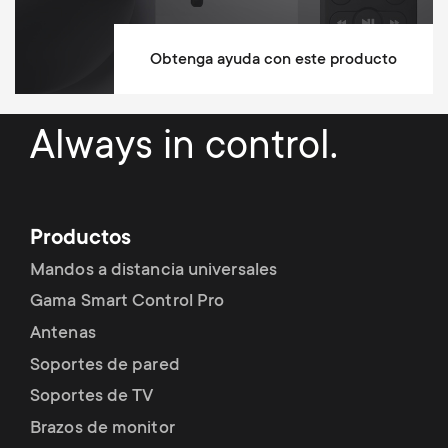
Tipo de base
C-Clamp, Grommet
Grosor mínimo de la mesa
10
Obtenga ayuda con este producto
mm
(abrazadera)
Grosor máximo de la mesa
50
Always in control.
mm
(abrazadera)
Grosor mínimo de la mesa
10
mm
(grommet)
Productos
Grosor máximo de la mesa
50
Mandos a distancia universales
mm
(grommet)
Gama Smart Control Pro
Admite pantallas curvas
Antenas
Soportes de pared
Admite pantallas ultra anchas
Soportes de TV
Altura ajustable
Brazos de monitor