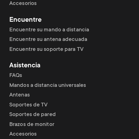
Nivelación después de la instalación
Accesorios
Fácil montaje
Encuentre
Protección anti-arañazos
Encuentre su mando a distancia
Encuentre su antena adecuada
Gestión de cables
Encuentre su soporte para TV
Se puede fijar con tornillos
Asistencia
Base de montaje superior
FAQs
Rotación vertical/horizontal
Mandos a distancia universales
Antenas
Indicador de tensión
Soportes de TV
Compatible con los soportes para
Soportes de pared
portátiles/tabletas One For All
Brazos de monitor
Materiales para el montaje incluidos
Accesorios