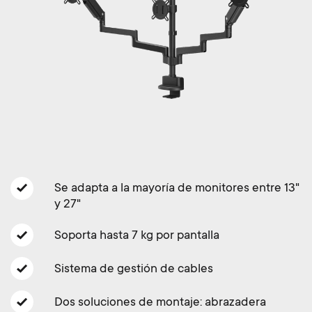
Gestión de cables
n
o
a
n
r
d
y
a
p
r
r
y
Se adapta a la mayoría de monitores entre 13"
o
y 27"
s
d
Soporta hasta 7 kg por pantalla
u
u
Sistema de gestión de cables
p
c
Dos soluciones de montaje: abrazadera