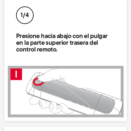
p
t
o
1/4
s
r
m
Presione hacia abajo con el pulgar
en la parte superior trasera del
t
control remoto.
e
m
n
Image
e
u
n
u