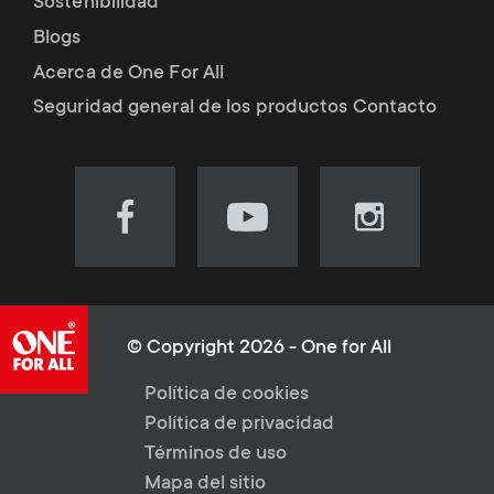
Sostenibilidad
Blogs
Acerca de One For All
Seguridad general de los productos Contacto
Visit
Visit
Visit
our
our
our
Facebook
YouTube
Instagram
page
channel
page
(opens
(opens
(opens
© Copyright 2026 - One for All
in
in
in
L
Política de cookies
new
new
new
Política de privacidad
tab)
tab)
tab)
e
Términos de uso
Mapa del sitio