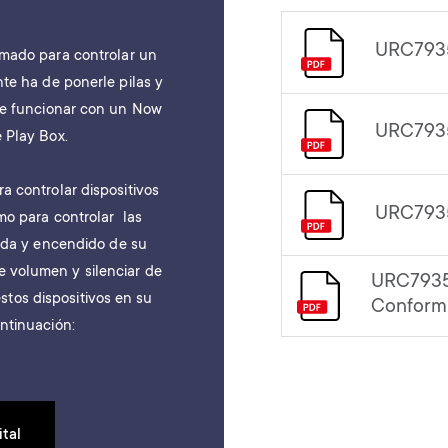
URC793
mado para controlar un
te ha de ponerle pilas y
de funcionar con un Now
URC7935
 Play Box.
 controlar dispositivos
URC7935
mo para controlar las
rada y encendido de su
 de volumen y silenciar de
URC7935
stos dispositivos en su
Conform
ntinuación:
ital