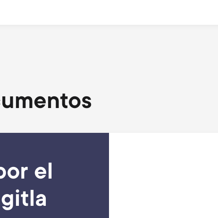
cumentos
or el
gitla