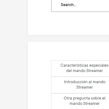
Search
through
our
knowledge
base
Características especiales
del mando Streamer
Introducción al mando
Streamer
Otra pregunta sobre el
mando Streamer