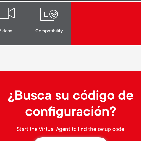
Videos
Compatibility
¿Busca su código de
configuración?
Start the Virtual Agent to find the setup code