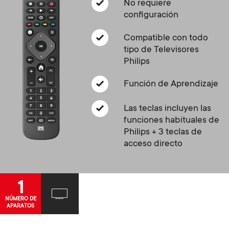
Gestión de cables
n
No requiere
o
configuración
a
n
Compatible con todo
r
tipo de Televisores
d
Philips
y
a
Función de Aprendizaje
p
r
Las teclas incluyen las
r
funciones habituales de
y
Philips + 3 teclas de
o
acceso directo
s
d
u
1
u
NÚMERO DE
p
APARATOS
c