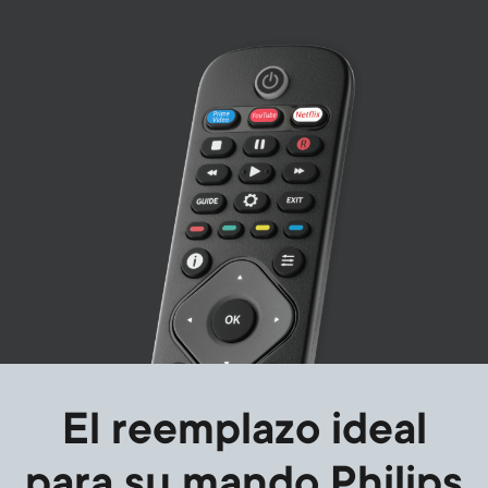
Image
El reemplazo ideal
para su mando Philips