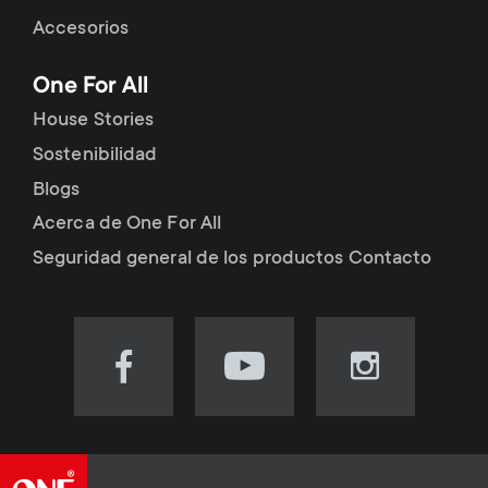
Accesorios
One For All
House Stories
Sostenibilidad
Blogs
Acerca de One For All
Seguridad general de los productos Contacto
Visit
Visit
Visit
our
our
our
Facebook
YouTube
Instagram
page
channel
page