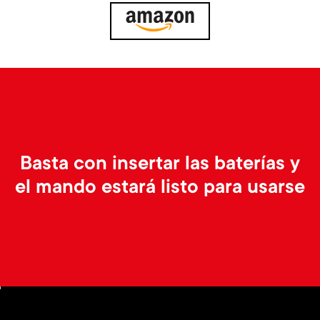
p
t
o
s
r
m
t
e
m
n
Basta con insertar las baterías y
e
el mando estará listo para usarse
u
n
u
Image