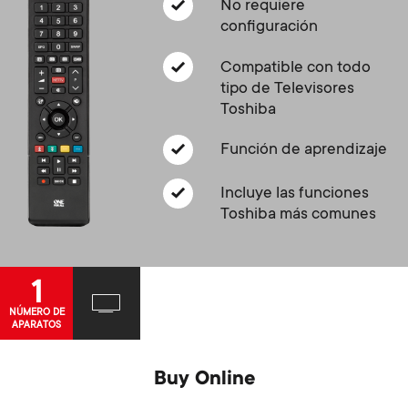
Gestión de cables
n
No requiere
o
configuración
a
n
Compatible con todo
r
tipo de Televisores
d
Toshiba
y
a
Función de aprendizaje
p
r
Incluye las funciones
r
Toshiba más comunes
y
o
s
1
d
NÚMERO DE
u
APARATOS
u
p
Buy Online
c