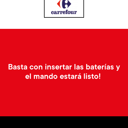
p
t
o
s
r
m
t
e
m
n
Basta con insertar las baterías y
e
el mando estará listo!
u
n
u
Image