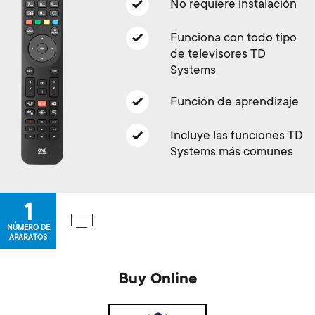
Gestión de cables
n
No requiere instalación
o
a
Funciona con todo tipo
n
de televisores TD
r
Systems
d
y
Función de aprendizaje
a
p
Incluye las funciones TD
r
Systems más comunes
r
y
o
1
s
d
NÚMERO DE
APARATOS
u
u
Buy Online
p
c