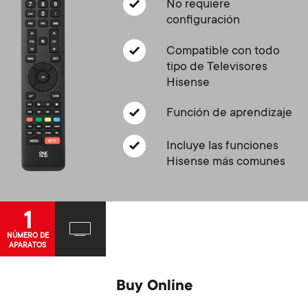
Gestión de cables
n
No requiere
o
configuración
a
n
Compatible con todo
r
tipo de Televisores
d
Hisense
y
a
Función de aprendizaje
p
r
Incluye las funciones
r
Hisense más comunes
y
o
s
1
d
NÚMERO DE
u
APARATOS
u
p
Buy Online
c