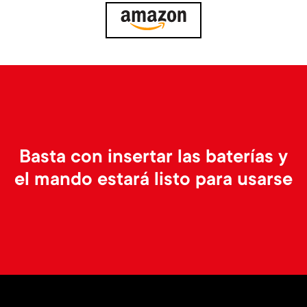
p
t
o
s
r
m
t
e
m
n
Basta con insertar las baterías y
e
el mando estará listo para usarse
u
n
u
Image