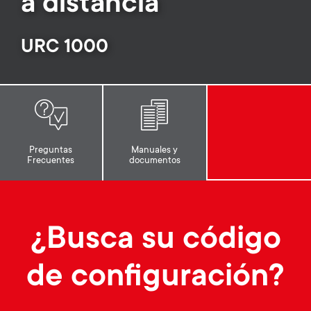
a distancia
Gestión de cables
n
o
a
n
URC 1000
r
d
y
a
p
r
Preguntas
Manuales y
r
Frecuentes
documentos
y
o
s
d
¿Busca su código
u
u
de configuración?
p
c