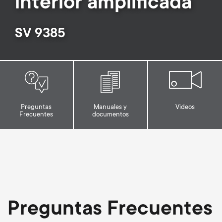
interior amplificada
Gestión de cables
n
o
a
n
SV 9385
r
d
y
a
p
r
Preguntas
Manuales y
Videos
r
Frecuentes
documentos
y
o
s
d
u
u
p
Preguntas Frecuentes
c