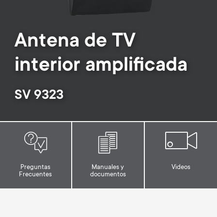
Gestión de cables
n
o
a
n
Antena de TV
r
d
interior amplificada
y
a
p
SV 9323
r
r
y
o
s
d
Preguntas
Manuales y
Videos
u
Frecuentes
documentos
u
p
c