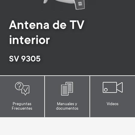
Gestión de cables
n
o
a
n
Antena de TV
r
d
interior
y
a
p
SV 9305
r
r
y
o
s
d
Preguntas
Manuales y
Videos
u
Frecuentes
documentos
u
p
c