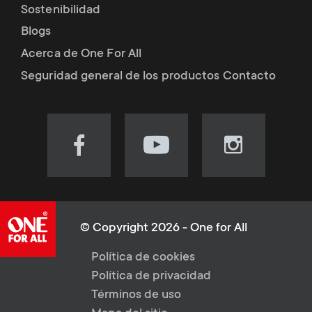
Sostenibilidad
Blogs
Acerca de One For All
Seguridad general de los productos Contacto
Visit
Visit
Visit
our
our
our
Facebook
YouTube
Instagram
page
channel
page
(opens
(opens
(opens
© Copyright 2026 - One for All
in
in
in
L
Política de cookies
new
new
new
Política de privacidad
tab)
tab)
tab)
e
Términos de uso