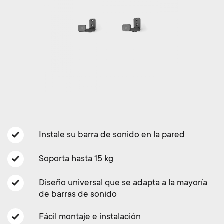
Gestión de cables
n
o
a
n
r
d
y
a
p
r
r
y
Instale su barra de sonido en la pared
o
s
Soporta hasta 15 kg
d
u
Diseño universal que se adapta a la mayoría
u
de barras de sonido
p
c
Fácil montaje e instalación