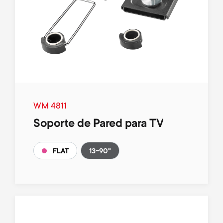
r
m
t
e
m
n
e
u
n
WM 4811
Soporte de Pared para TV
u
13-90"
FLAT