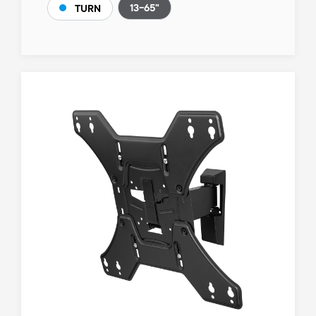
13-65"
TURN