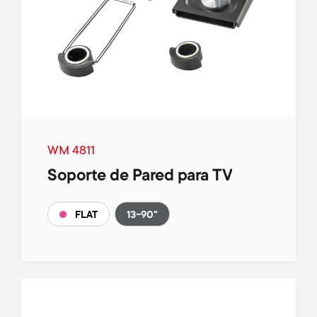
r
m
t
e
m
n
e
u
n
WM 4811
Soporte de Pared para TV
u
13-90"
FLAT