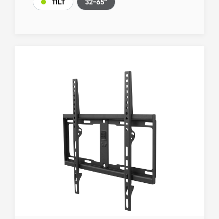
32-65"
TILT