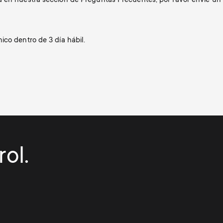
a en nuestra sección de Preguntas Frecuentes, por favor envíe un 
ico dentro de 3 día hábil.
ol.