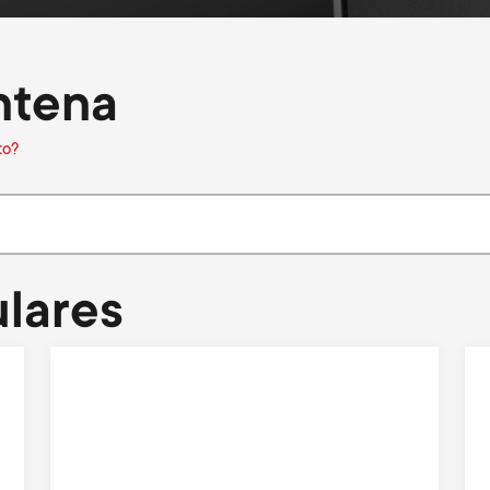
ntena
to?
lares