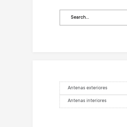
Search
through
our
knowledge
base
Antenas exteriores
Antenas interiores