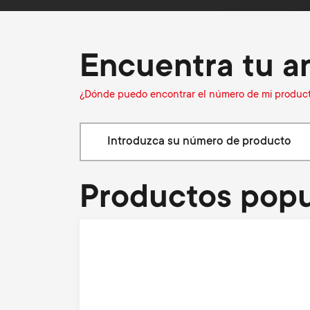
i
Soportes de pared
Soportes de Pared
g
Encuentra tu a
a
¿Dónde puedo encontrar el número de mi produc
t
i
Productos popu
o
n