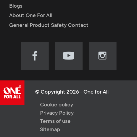
Blogs
About One For All
General Product Safety Contact
Visit
Visit
Visit
our
our
our
Facebook
YouTube
Instagram
page
channel
page
(opens
(opens
(opens
© Copyright 2026 - One for All
in
in
in
L
Cookie policy
new
new
new
Privacy Policy
tab)
tab)
tab)
e
Terms of use
Sitemap