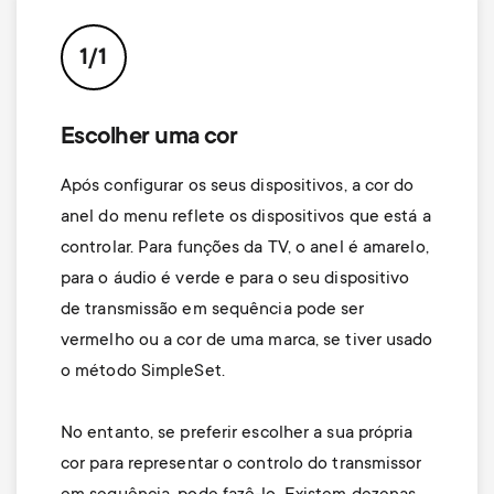
p
o
1/1
r
Escolher uma cor
t
Após configurar os seus dispositivos, a cor do
m
anel do menu reflete os dispositivos que está a
controlar. Para funções da TV, o anel é amarelo,
e
para o áudio é verde e para o seu dispositivo
de transmissão em sequência pode ser
n
vermelho ou a cor de uma marca, se tiver usado
o método SimpleSet.
u
No entanto, se preferir escolher a sua própria
cor para representar o controlo do transmissor