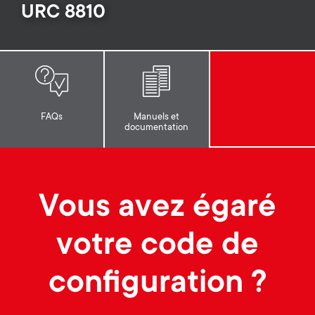
Gestion des câbles
n
o
URC 8810
a
n
r
d
y
a
FAQs
Manuels et
p
documentation
r
r
y
o
Vous avez égaré
s
d
votre code de
u
u
configuration ?
p
c