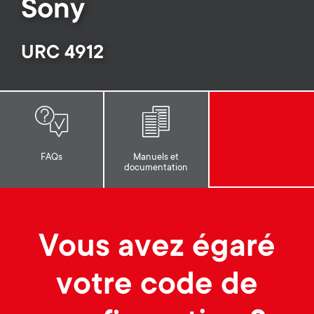
p
Sony
t
o
URC 4912
s
r
m
t
e
m
n
FAQs
Manuels et
documentation
e
u
n
Vous avez égaré
u
votre code de