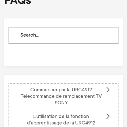
FAQs
Search
through
our
knowledge
base
Commencer par la URC4912
Télécommande de remplacement TV
SONY
L'utilisation de la fonction
d’apprentissage de la URC4912