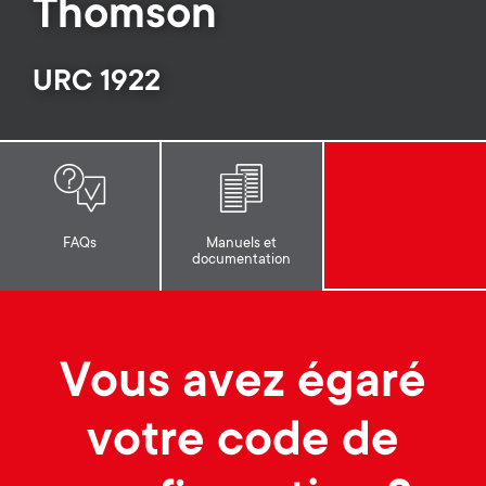
p
Thomson
t
o
URC 1922
s
r
m
t
e
m
n
FAQs
Manuels et
documentation
e
u
n
Vous avez égaré
u
votre code de