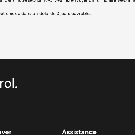
n dans notre section FAQ, veuillez envoyer un formulaire Web à not
ctronique dans un délai de 3 jours ouvrables.
ol.
uver
Assistance