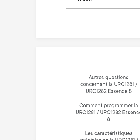
through
our
knowledge
base
Autres questions
concernant la URC1281 /
URC1282 Essence 8
Comment programmer la
URC1281 / URC1282 Essenc
8
Les caractéristiques