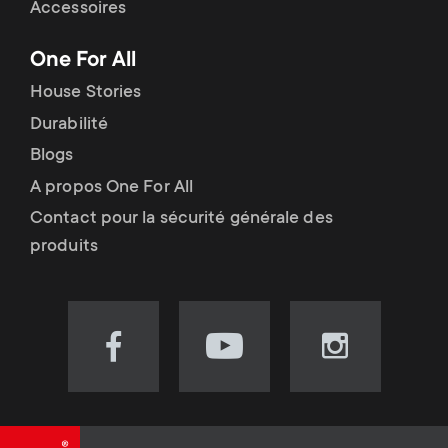
Accessoires
One For All
House Stories
Durabilité
Blogs
A propos One For All
Contact pour la sécurité générale des
produits
Visit
Visit
Visit
our
our
our
Facebook
YouTube
Instagram
page
channel
page