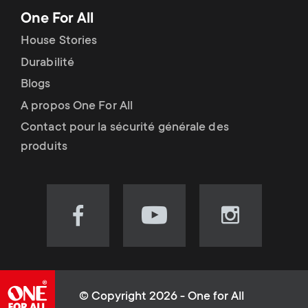
One For All
House Stories
Durabilité
Blogs
A propos One For All
Contact pour la sécurité générale des
produits
Visit
Visit
Visit
our
our
our
Facebook
YouTube
Instagram
page
channel
page
(opens
(opens
(opens
© Copyright 2026 - One for All