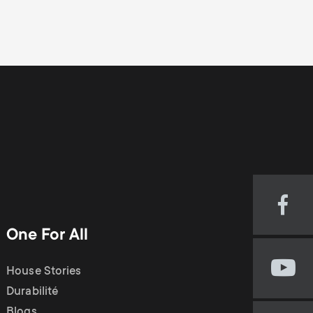
n
u
u
Visi
our
One For All
Fac
pag
House Stories
Visi
(op
our
Durabilité
in
You
Blogs