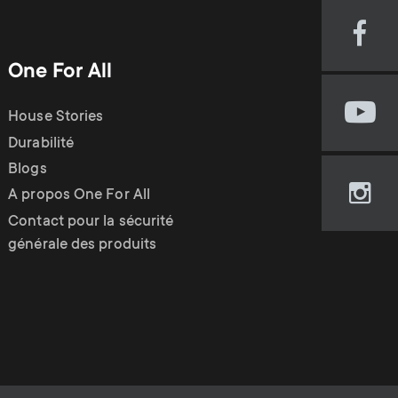
Visi
our
One For All
Fac
pag
House Stories
Visi
(op
our
Durabilité
in
You
new
Blogs
cha
tab)
A propos One For All
Visi
(op
our
Contact pour la sécurité
in
Ins
générale des produits
new
pag
tab)
(op
in
new
tab)