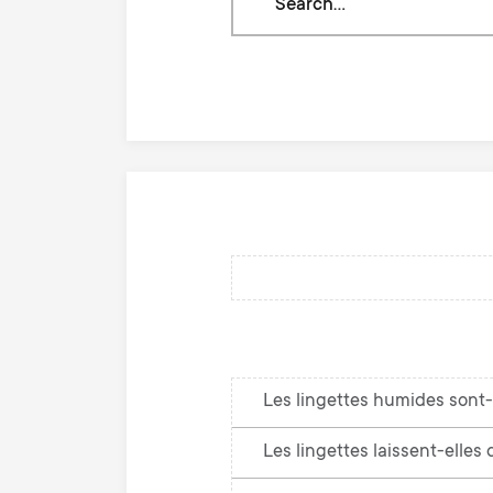
through
our
knowledge
base
Les lingettes humides sont-
Les lingettes laissent-elles 