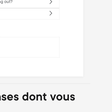
n
u
ng out?
u
nses dont vous