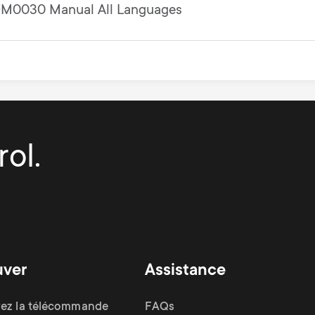
M0030 Manual All Languages
ol.
uver
Assistance
ez la télécommande
FAQs