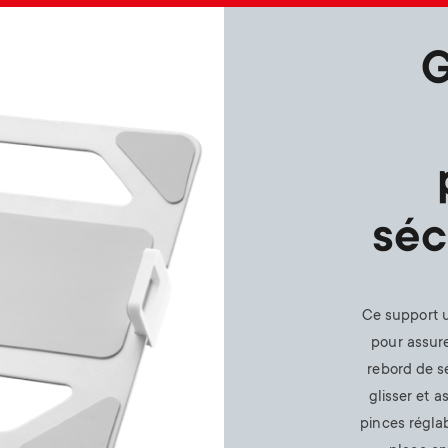
G
séc
Ce support u
pour assure
rebord de s
glisser et a
pinces régla