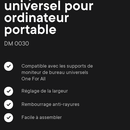
o
o
universel pour
ordinateur
n
n
portable
d
d
DM 0030
a
a
r
r
Compatible avec les supports de
moniteur de bureau universels
One For All
y
y
Réglage de la largeur
p
s
Rembourrage anti-rayures
r
u
Facile à assembler