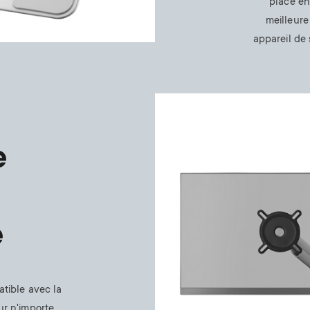
place en
meilleure
appareil de
Image
e
e
tible avec la
ur n'importe