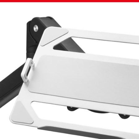
Image