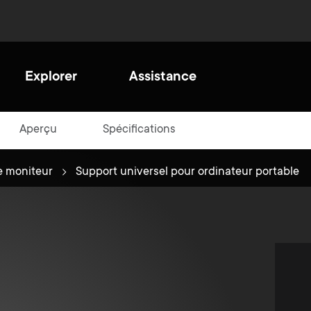
Explorer
Assistance
Aperçu
Spécifications
er un avenir
e moniteur
Support universel pour ordinateur portable
able
ne For All, pour des raisons
giques nous réévalions
nuellement nos procédés
améliorer notre manière de
afin d'aider à protéger
ironnement dans lequel nous