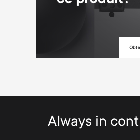
ce produit?
Obten
Always in contr