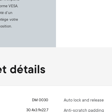
norme VESA.
oté d'un
otège votre
osition.
t détails
DM 0030
Auto lock and release
30.4x3.9x22.7
Anti-scratch padding