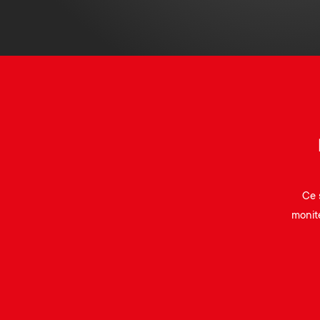
Ce 
monite