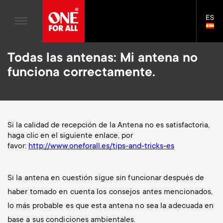
Entretenimiento en casa
n
Soportes de Pared
Blogs
ES
Asistencia
LAN
Gaming
a
Soportes de TV
SELE
House Stories
Skip
Mandos a Distancia Universales
v
Soportes para monitor
Todas las antenas: Mi antena no
to
Sostenibilidad
main
funciona correctamente.
Antenas de Televisión
Brazos para monitores de Gaming
content
i
Sobre One For All
S
Soportes de Pared
Accesorios de Montaje
g
e
Soportes de TV
Soluciones de limpieza
Si la calidad de recepción de la Antena no es satisfactoria,
a
haga clic en el siguiente enlace, por
Soportes de monitor
Distribución de señal
c
favor:
http://www.oneforall.es/tips-and-tricks-es
t
S
Asistencia General
Accesorios para brazo de monitor
o
i
e
Si la antena en cuestión sigue sin funcionar después de
Accesorios
Cables
n
haber tomado en cuenta los consejos antes mencionados,
o
c
Soportes para barras de sonido
lo más probable es que esta antena no sea la adecuada en
d
base a sus condiciones ambientales.