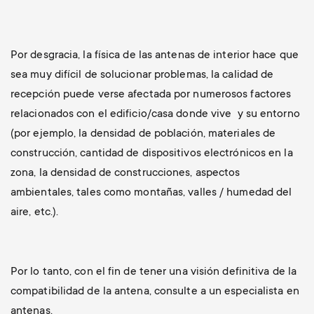
Gestión de cables
n
o
a
n
Por desgracia, la física de las antenas de interior hace que
r
d
sea muy difícil de solucionar problemas, la calidad de
y
recepción puede verse afectada por numerosos factores
a
relacionados con el edificio/casa donde vive y su entorno
p
(por ejemplo, la densidad de población, materiales de
r
construcción, cantidad de dispositivos electrónicos en la
r
zona, la densidad de construcciones, aspectos
y
ambientales, tales como montañas, valles / humedad del
o
s
aire, etc.).
d
u
u
Por lo tanto, con el fin de tener una visión definitiva de la
p
compatibilidad de la antena, consulte a un especialista en
c
antenas.