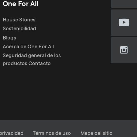
o
p
One For All
our
Fac
d
p
pag
House Stories
Visi
(op
Sostenibilidad
u
our
in
o
Blogs
You
new
cha
Acerca de One For All
tab)
c
r
Visi
(op
Seguridad general de los
our
in
productos Contacto
t
Ins
new
t
pag
tab)
(op
s
m
in
new
m
e
tab)
e
n
 privacidad
Términos de uso
Mapa del sitio