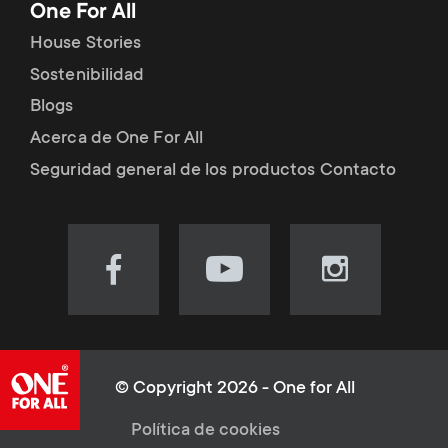
One For All
House Stories
Sostenibilidad
Blogs
Acerca de One For All
Seguridad general de los productos Contacto
Visit
Visit
Visit
our
our
our
Facebook
YouTube
Instagram
page
channel
page
(opens
(opens
(opens
© Copyright 2026 - One for All
in
in
in
L
Política de cookies
new
new
new