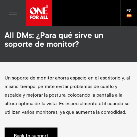
Entretenimiento en casa
n
Soportes de Pared
Blogs
ES
Asistencia
LAN
Gaming
a
Soportes de TV
SELE
House Stories
Skip
Mandos a Distancia Universales
v
Soportes para monitor
All DMs: ¿Para qué sirve un
to
Sostenibilidad
main
soporte de monitor?
Antenas de Televisión
Brazos para monitores de Gaming
content
i
Sobre One For All
S
Soportes de Pared
Accesorios de Montaje
g
e
Soportes de TV
Soluciones de limpieza
Un soporte de monitor ahorra espacio en el escritorio y, al
a
Soportes de monitor
Distribución de señal
c
mismo tiempo, permite evitar problemas de cuello y
t
S
espalda y mejorar la postura, colocando la pantalla a la
Asistencia General
Accesorios para brazo de monitor
o
altura óptima de la vista. Es especialmente útil cuando se
i
e
Accesorios
Cables
utilizan varios monitores, ya que aumenta la comodidad.
n
o
c
Soportes para barras de sonido
d
Back to support