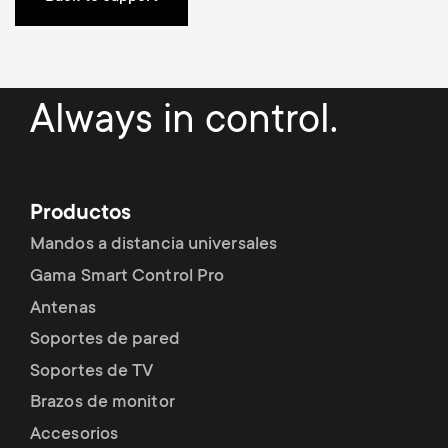
Gestión de cables
n
o
a
n
r
d
Always in control.
y
a
p
r
Productos
r
Mandos a distancia universales
y
o
Gama Smart Control Pro
s
Antenas
d
Soportes de pared
u
Soportes de TV
u
p
Brazos de monitor
c
Accesorios