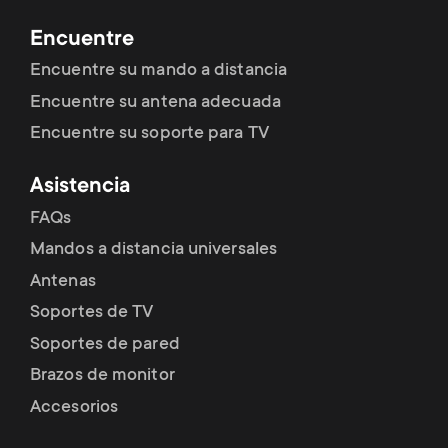
p
t
Encuentre
o
Encuentre su mando a distancia
s
r
Encuentre su antena adecuada
m
Encuentre su soporte para TV
t
e
Asistencia
m
FAQs
n
e
Mandos a distancia universales
u
Antenas
n
Soportes de TV
u
Soportes de pared
Brazos de monitor
Accesorios