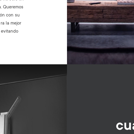
ca. Queremos
ión con su
ra la mejor
y evitando
cu