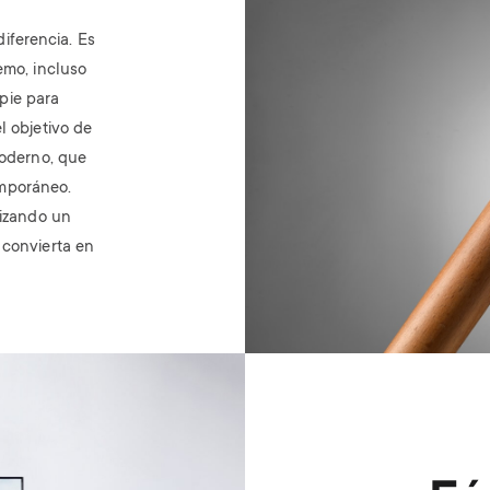
iferencia. Es
emo, incluso
pie para
l objetivo de
moderno, que
emporáneo.
tizando un
 convierta en