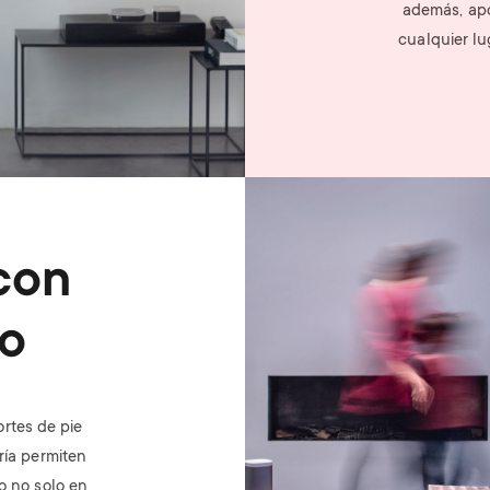
además, apo
cualquier lu
Image
con
to
ortes de pie
oría permiten
o no solo en