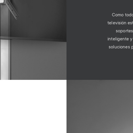
Como todo
televisión e
soportes
inteligente 
soluciones p
Image