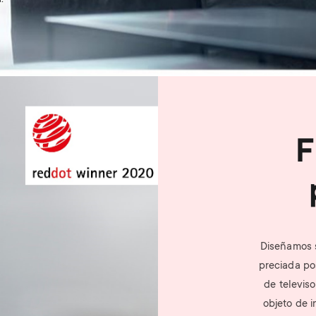
F
Diseñamos s
preciada po
de televis
objeto de 