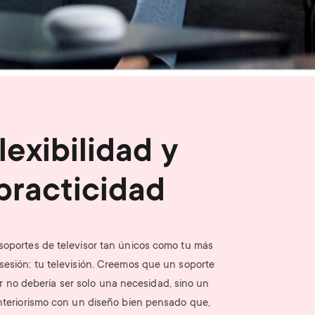
n
u
u
lexibilidad y
practicidad
oportes de televisor tan únicos como tu más
sesión: tu televisión. Creemos que un soporte
or no debería ser solo una necesidad, sino un
interiorismo con un diseño bien pensado que,