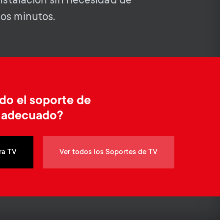
o
Instalación sin necesidad de
o
Soportes para barras de sonido
os minutos.
n
n
Gestión de cables
d
d
a
a
do el soporte de
r
r
s adecuado?
y
y
ra TV
Ver todos los Soportes de TV
p
s
r
u