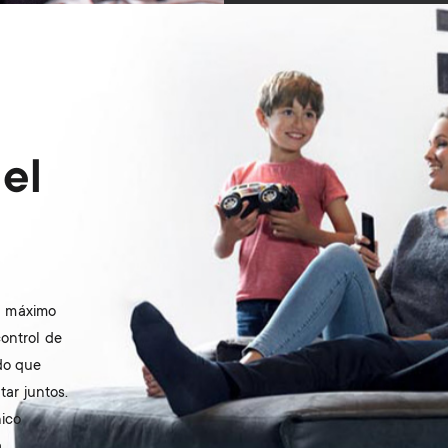
el
el máximo
ontrol de
do que
tar juntos.
nico
.