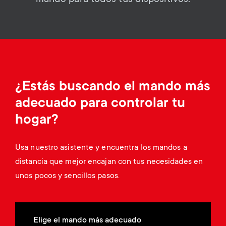
Gestión de cables
n
o
a
n
r
d
y
a
¿Estás buscando el mando más
p
adecuado para controlar tu
r
r
hogar?
y
o
Usa nuestro asistente y encuentra los mandos a
s
distancia que mejor encajan con tus necesidades en
d
unos pocos y sencillos pasos.
u
u
p
c
Elige el mando más adecuado