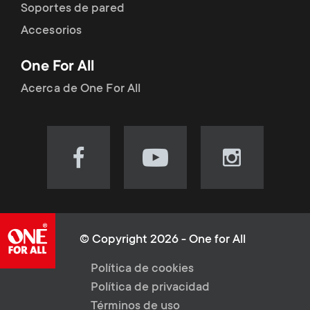
Soportes de pared
Accesorios
One For All
Acerca de One For All
Visit
Visit
Visit
our
our
our
Facebook
YouTube
Instagram
page
channel
page
(opens
(opens
(opens
© Copyright 2026 - One for All
in
in
in
L
Política de cookies
new
new
new
Política de privacidad
tab)
tab)
tab)
e
Términos de uso