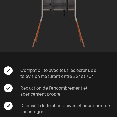
Gestion des câbles
n
o
a
n
r
d
y
a
p
r
r
y
Compatibilité avec tous les écrans de
o
télévision mesurant entre 32" et 70"
s
d
Réduction de l’encombrement et
u
agencement propre
u
p
Dispositif de fixation universel pour barre de
c
son intégré