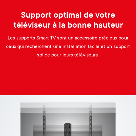
Support optimal de votre
téléviseur à la bonne hauteur
Les supports Smart TV sont un accessoire précieux pour
ceux qui recherchent une installation facile et un support
solide pour leurs téléviseurs.
Image