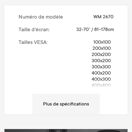
Numéro de modèle
WM 2670
Taille d'écran
32-70” / 81-178cm
Tailles VESA
100x100
200x100
200x200
300x200
300x300
400x200
400x300
400x400
600x400
Mouvement
Orientable 90°
Rotation (degrés)
70°
Poids maximal
40 kg