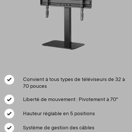
Gestion des câbles
n
o
a
n
r
d
y
a
p
r
r
y
Convient à tous types de téléviseurs de 32 à
o
70 pouces
s
d
Liberté de mouvement : Pivotement à 70°
u
u
Hauteur réglable en 5 positions
p
c
Système de gestion des câbles