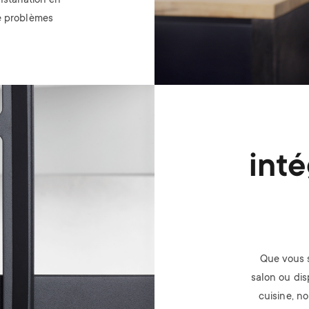
nstallation en
de problèmes
inté
Que vous 
salon ou dis
cuisine, n