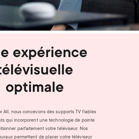
n
u
u
e expérience
télévisuelle
optimale
 All, nous concevons des supports TV fiables
nts qui incorporent une technologie de pointe
itionner parfaitement votre téléviseur. Nos
uraux permettent de placer votre téléviseur