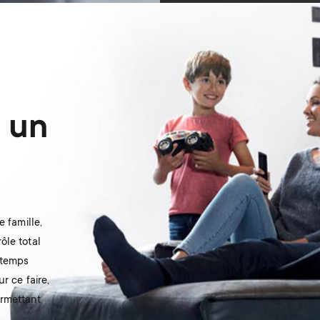
 un
 famille,
ôle total
 temps
r ce faire,
ermettant