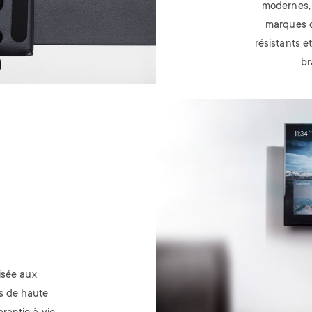
modernes, 
marques d
résistants 
br
Image
isée aux
s de haute