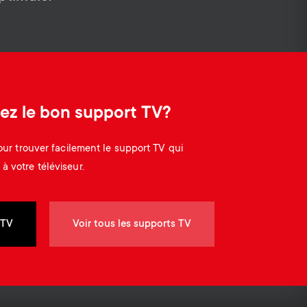
o
o
Câbles
n
n
Supports pour barre de son
d
Gestion des câbles
d
ez le bon support TV?
a
a
pour trouver facilement le support TV qui
r
r
à votre téléviseur.
y
y
 TV
Voir tous les supports TV
p
s
r
u