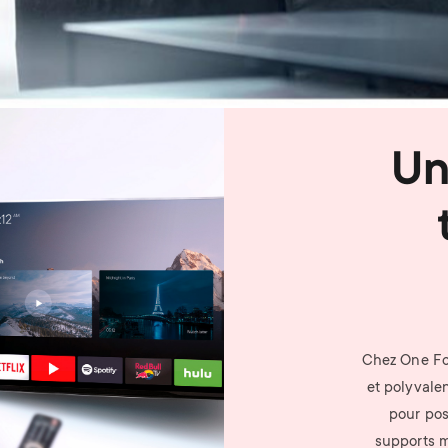
Un
Chez One For
et polyvale
pour pos
supports m