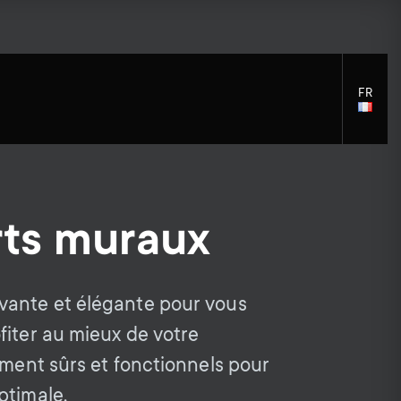
FR
LANGU
SELECT
ts muraux
S
S
Accessoires de Montage
Assistance générale
Solutions de nettoyage
e
Accessoires
vante et élégante pour vous
e
Distributeurs de signaux
fiter au mieux de votre
c
c
Accessoires pour le bras du
ement sûrs et fonctionnels pour
moniteur
ptimale.