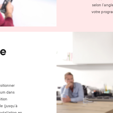
selon l’angl
votre progra
Image
re
sitionner
imum dans
ition
ale (jusqu’à