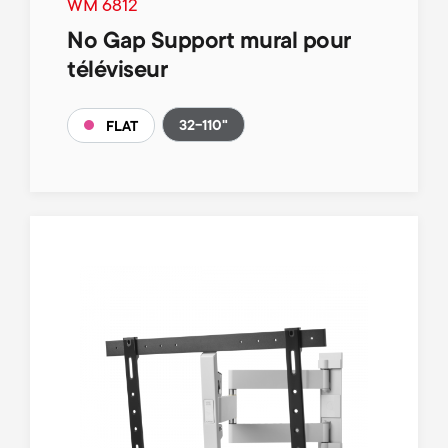
WM 6812
No Gap Support mural pour
téléviseur
32-110"
FLAT