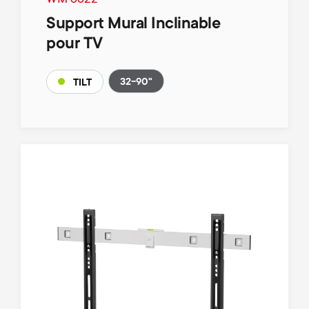
WM 6622
Support Mural Inclinable
pour TV
32-90"
TILT