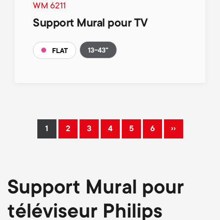
WM 6211
Support Mural pour TV
13-43"
FLAT
Pagination
››
1
2
3
4
5
6
Current
Page
Page
Page
Page
Page
Next
page
page
Support Mural pour
téléviseur Philips