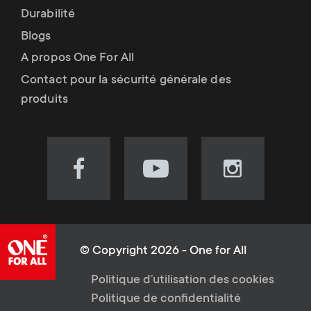
Durabilité
Blogs
A propos One For All
Contact pour la sécurité générale des
produits
Visit
Visit
Visit
our
our
our
Facebook
YouTube
Instagram
page
channel
page
(opens
(opens
(opens
© Copyright 2026 - One for All
in
in
in
L
Politique d’utilisation des cookies
new
new
new
Politique de confidentialité
tab)
tab)
tab)