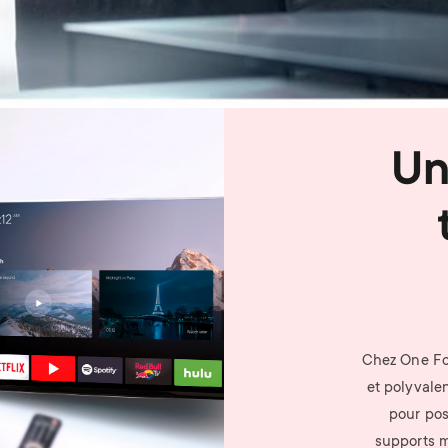
Un
Chez One For
et polyvale
pour pos
supports m