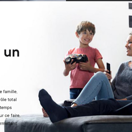
 un
 famille,
ôle total
 temps
r ce faire,
ermettant