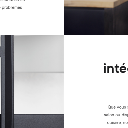
nstallation en
de problèmes
inté
Que vous 
salon ou dis
cuisine, n