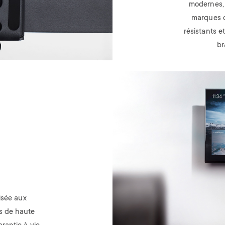
modernes, 
marques d
résistants 
br
Image
isée aux
s de haute