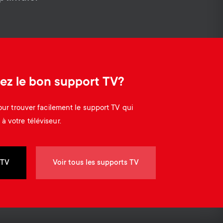
o
o
Câbles
n
n
Supports pour barre de son
d
Gestion des câbles
d
ez le bon support TV?
a
a
pour trouver facilement le support TV qui
r
r
à votre téléviseur.
y
y
 TV
Voir tous les supports TV
p
s
r
u