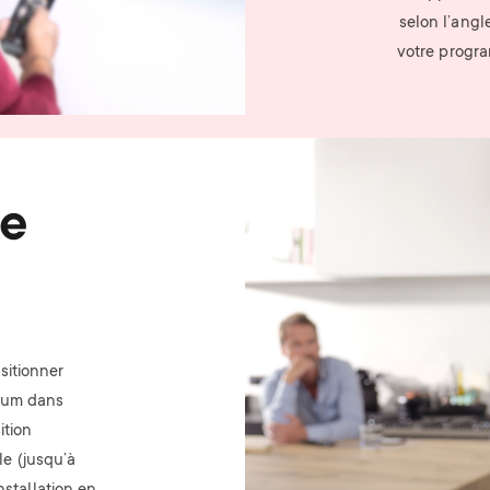
selon l’angl
votre progra
Image
re
sitionner
imum dans
ition
ale (jusqu’à