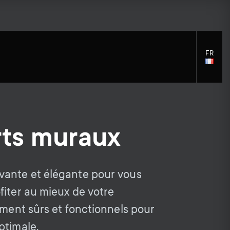
FR
LANGU
SELECT
ts muraux
S
S
Accessoires de Montage
Assistance générale
Solutions de nettoyage
e
Accessoires
vante et élégante pour vous
e
Distributeurs de signaux
fiter au mieux de votre
c
c
Accessoires pour le bras du
ement sûrs et fonctionnels pour
moniteur
ptimale.