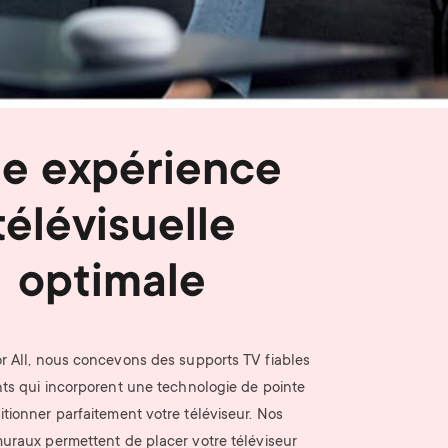
n
u
u
e expérience
télévisuelle
optimale
 All, nous concevons des supports TV fiables
nts qui incorporent une technologie de pointe
itionner parfaitement votre téléviseur. Nos
uraux permettent de placer votre téléviseur