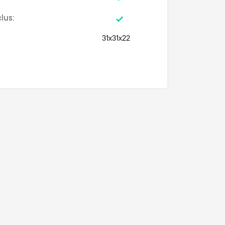
clus
31x31x22