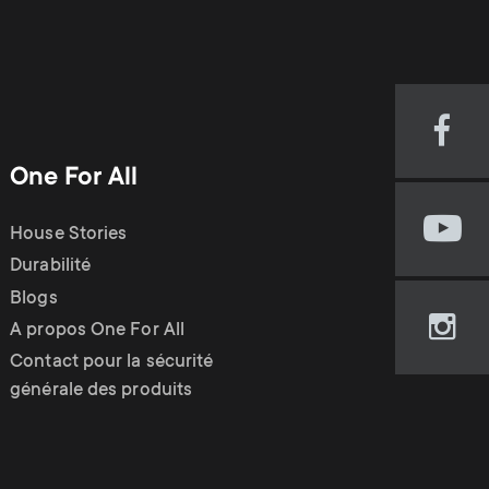
Visi
our
One For All
Fac
pag
House Stories
Visi
(op
our
Durabilité
in
You
new
Blogs
cha
tab)
A propos One For All
Visi
(op
our
Contact pour la sécurité
in
Ins
générale des produits
new
pag
tab)
(op
in