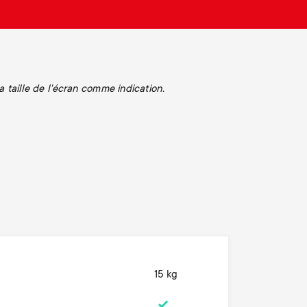
n
u
u
a taille de l'écran comme indication.
15 kg