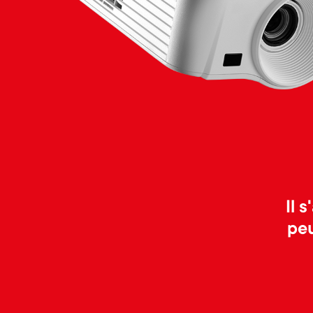
Il 
peu