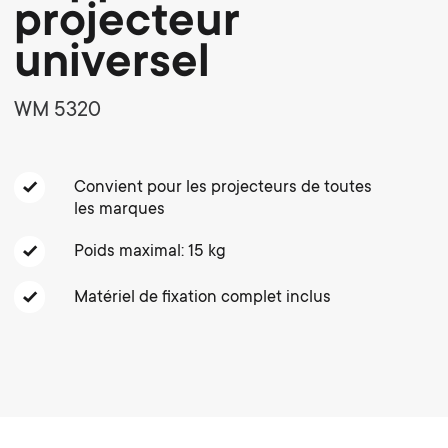
o
o
projecteur
Câbles
universel
n
n
Supports pour barre de son
WM 5320
d
Gestion des câbles
d
a
a
Convient pour les projecteurs de toutes
les marques
r
r
Poids maximal: 15 kg
y
y
Matériel de fixation complet inclus
p
s
r
u