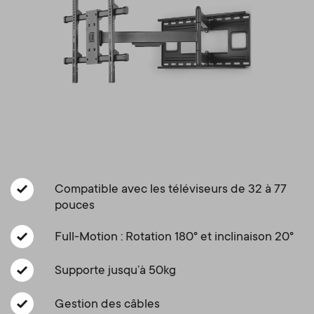
Gestion des câbles
n
o
a
n
r
d
y
a
p
r
r
y
Compatible avec les téléviseurs de 32 à 77
o
pouces
s
d
Full-Motion : Rotation 180° et inclinaison 20°
u
u
Supporte jusqu’à 50kg
p
c
Gestion des câbles