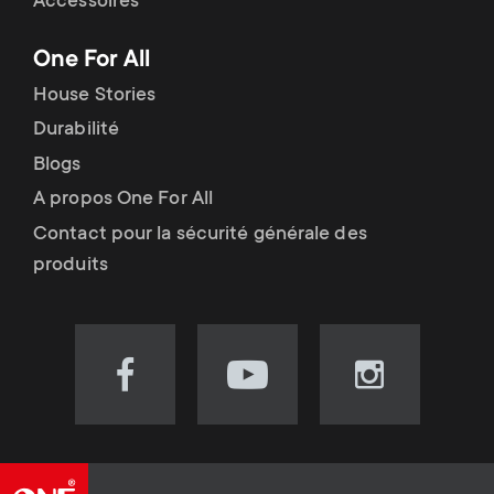
Accessoires
One For All
House Stories
Durabilité
Blogs
A propos One For All
Contact pour la sécurité générale des
produits
Visit
Visit
Visit
our
our
our
Facebook
YouTube
Instagram
page
channel
page