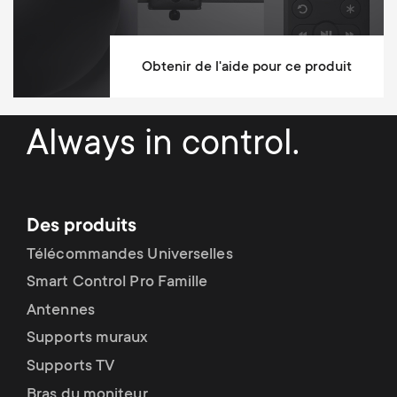
Poids maximal
50
Distance minimum du mur
82 mm
Obtenir de l'aide pour ce produit
Distance maximum du mur
1015 mm
Ajustement aisé après l’installation
Always in control.
Gestion des câbles
Matériaux de montage inclus
Des produits
Prises murales fischer incluses
Télécommandes Universelles
10 ans de garantie
Smart Control Pro Famille
Antennes
Dimensions (LxWxH / cm)
64.6x8.2x43
Supports muraux
Supports TV
Bras du moniteur