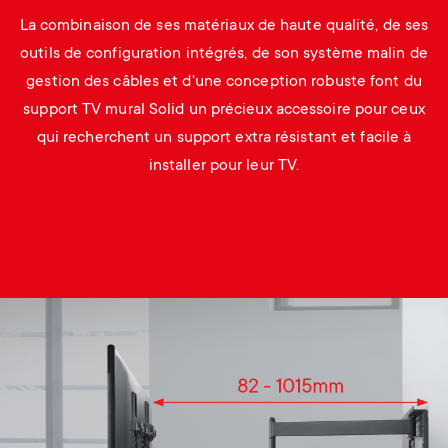
La combinaison de ses matériaux de haute qualité, de ses
outils de configuration intégrés, de son système malin de
gestion des câbles et d'une conception robuste font du
support TV mural Solid un précieux accessoire pour ceux
qui recherchent un support extra résistant et facile à
installer pour leur TV.
Image