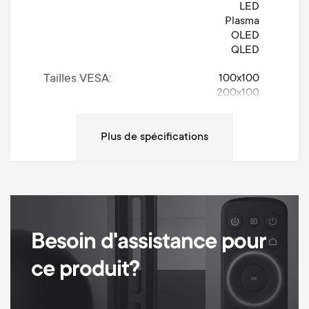
LED
Plasma
OLED
QLED
Tailles VESA
100x100
200x100
200x200
300x200
300x300
400x200
400x300
400x400
Universally Adjustable
Mouvement
Turn 180°
Besoin d'assistance pour
Rotation (degrés)
180°
ce produit?
Inclinaison (degrés)
20°