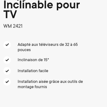
o
o
Inclinable pour
Câbles
TV
n
n
Supports pour barre de son
WM 2421
d
Gestion des câbles
d
a
a
Adapté aux téléviseurs de 32 à 65
pouces
r
r
Inclinaison de 15°
y
y
Installation facile
p
s
Installation aisée grâce aux outils de
montage fournis
r
u