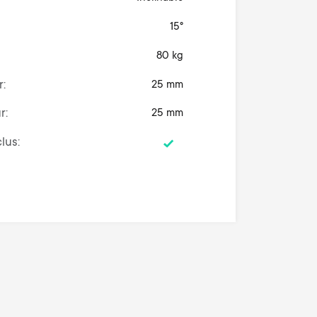
15°
80 kg
r
25 mm
r
25 mm
clus
47.9x20.6x2.5