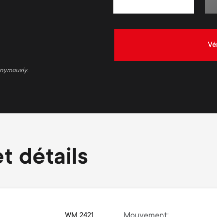
Vé
onymously.
t détails
WM 2421
Mouvement