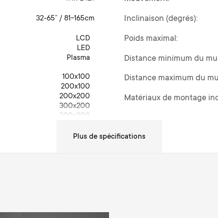
32-65” / 81-165cm
Inclinaison (degrés)
LCD
Poids maximal
LED
Plasma
Distance minimum du mu
100x100
Distance maximum du mu
200x100
200x200
Matériaux de montage in
300x200
300x300
10 ans de garantie
400x200
400x300
Dimensions (LxWxH / cm)
400x400