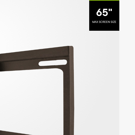
.
65"
MAX SCREEN SIZE