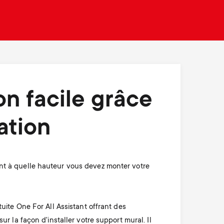
n
u
u
ion facile grâce
cation
t à quelle hauteur vous devez monter votre
tuite One For All Assistant offrant des
ur la façon d'installer votre support mural. Il