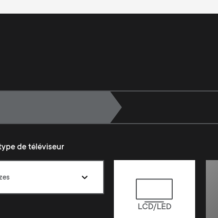
:
type de téléviseur
izes
LCD/LED