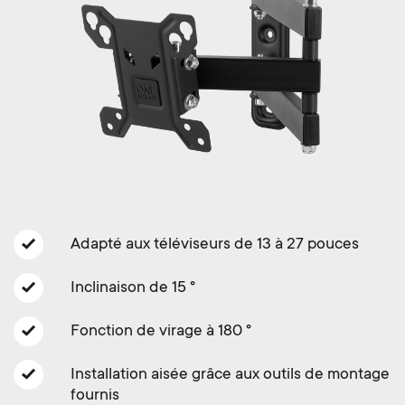
Gestion des câbles
n
o
a
n
r
d
y
a
p
r
r
y
Adapté aux téléviseurs de 13 à 27 pouces
o
s
Inclinaison de 15 °
d
u
Fonction de virage à 180 °
u
p
Installation aisée grâce aux outils de montage
c
fournis