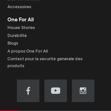
Accessoires
One For All
House Stories
Durabilité
Blogs
A propos One For All
Contact pour la sécurité générale des
produits
Visit
Visit
Visit
our
our
our
Facebook
YouTube
Instagram