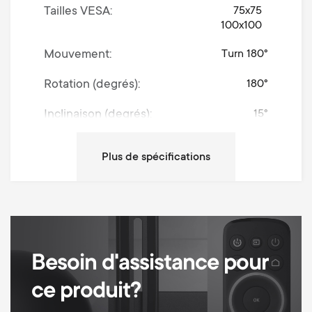
Tailles VESA
75x75
100x100
Mouvement
Turn 180°
Rotation (degrés)
180°
Inclinaison (degrés)
15°
Poids maximal
30 kg
Distance minimum du mur
49 mm
Distance maximum du mur
393 mm
Gestion des câbles
Besoin d'assistance pour
Matériaux de montage inclus
ce produit?
10 ans de garantie