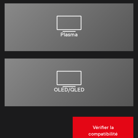
Plasma
OLED/QLED
Vérifier la
compatibilité